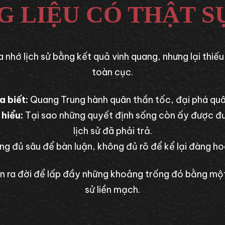
 LIỆU CÓ THẬT S
 nhớ lịch sử bằng kết quả vinh quang, nhưng lại thiế
toàn cục.
a biết:
Quang Trung hành quân thần tốc, đại phá quâ
hiểu:
Tại sao những quyết định sống còn ấy được đưa
lịch sử đã phải trả.
g đủ sâu để bàn luận, không đủ rõ để kể lại đàng h
n ra đời để lấp đầy những khoảng trống đó bằng một
sử liền mạch.