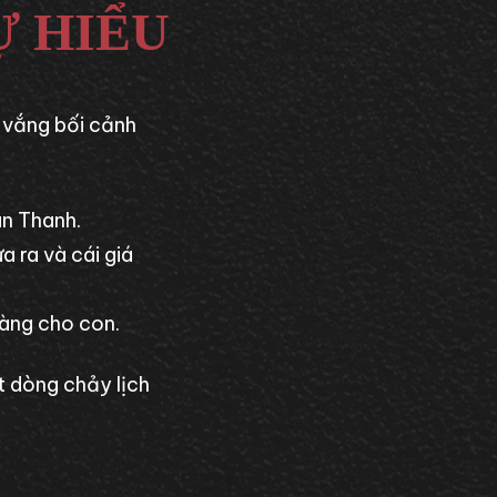
Ự HIỂU
u vắng bối cảnh
n Thanh.
 ra và cái giá
oàng cho con.
 dòng chảy lịch