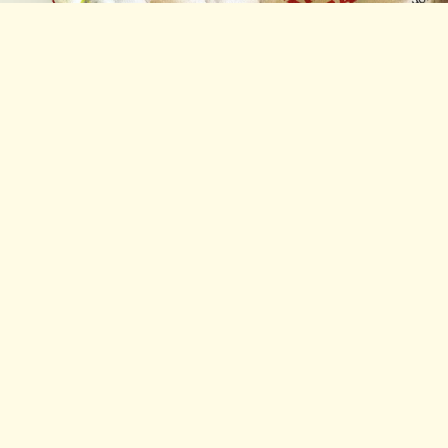
hắng nhờ
 nhờ tư
ái hiện trọn vẹn chiến
 dưới lăng kính quản
và điều hành 10 vạn